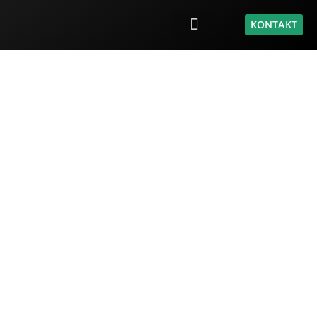
KONTAKT
Ihr RAL-zertifizierter Partner für
Graffitientfernung, Graffitischutz und
Fassadenreinigung